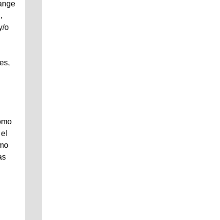
ange
,
y/o
es,
como
 el
omo
as