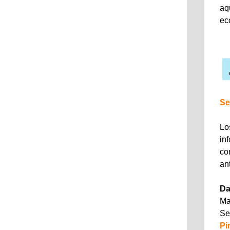
aq
ec
Se
Lo
in
co
an
Da
Ma
Se
Pi