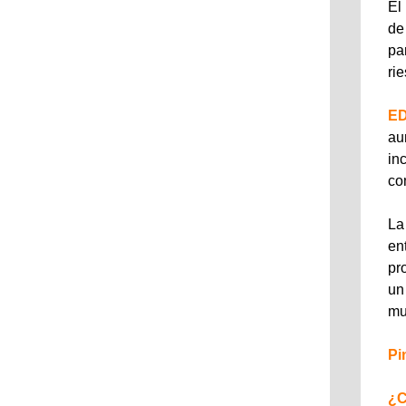
El
de
pa
ri
E
au
in
co
La
en
pr
un
mu
Pi
¿C